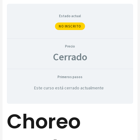
Estado actual
NO INSCRITO
Precio
Cerrado
Primeros pasos
Este curso está cerrado actualmente
Choreo